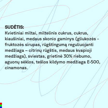
SUDĖTIS:
Kvietiniai miltai, miltelinis cukrus, cukrus,
kiaušiniai, medaus skonio gaminys (gliukozės -
fruktozės sirupas, rūgštingumą reguliuojanti
medžiaga – citrinų rūgštis, medaus kvapioji
medžiaga), sviestas, grietinė 30% riebumo,
aguonų sėklos, tešlos kildymo medžiaga E-500,
cinamonas.